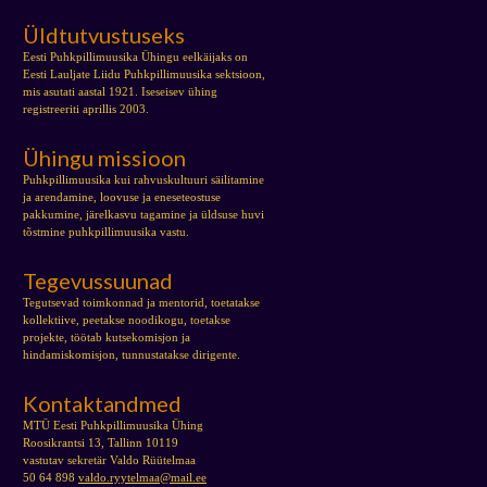
Üldtutvustuseks
Eesti Puhkpillimuusika Ühingu eelkäijaks on
Eesti Lauljate Liidu Puhkpillimuusika sektsioon,
mis asutati aastal 1921. Iseseisev ühing
registreeriti aprillis 2003.
Ühingu missioon
Puhkpillimuusika kui rahvuskultuuri säilitamine
ja arendamine, loovuse ja eneseteostuse
pakkumine, järelkasvu tagamine ja üldsuse huvi
tõstmine puhkpillimuusika vastu.
Tegevussuunad
Tegutsevad toimkonnad ja mentorid, toetatakse
kollektiive, peetakse noodikogu, toetakse
projekte, töötab kutsekomisjon ja
hindamiskomisjon, tunnustatakse dirigente.
Kontaktandmed
MTÜ Eesti Puhkpillimuusika Ühing
Roosikrantsi 13, Tallinn 10119
vastutav sekretär Valdo Rüütelmaa
50 64 898
valdo.ryytelmaa@mail.ee