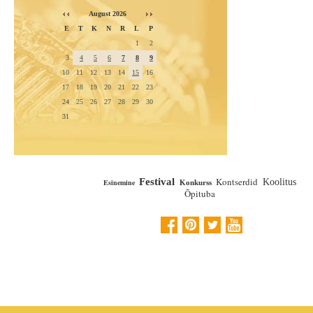
August 2026
E
T
K
N
R
L
P
1
2
3
4
5
6
7
8
9
10
11
12
13
14
15
16
17
18
19
20
21
22
23
24
25
26
27
28
29
30
31
Kontserdid
Festival
Koolitus
Esinemine
Konkurss
Õpituba