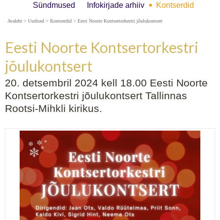
Sündmused
Infokirjade arhiiv
Kontserdid
Avaleht
>
Uudised
>
Kontserdid
>
Eesti Noorte Kontsertorkestri jõulukontsert
Eesti Noorte Kontsertorkestri
jõulukontsert
20. detsembril 2024 kell 18.00 Eesti Noorte
Kontsertorkestri jõulukontsert Tallinnas
Rootsi-Mihkli kirikus.