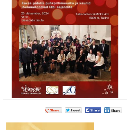
Eesti Noorte Kontsertorkestri jõulukontsert