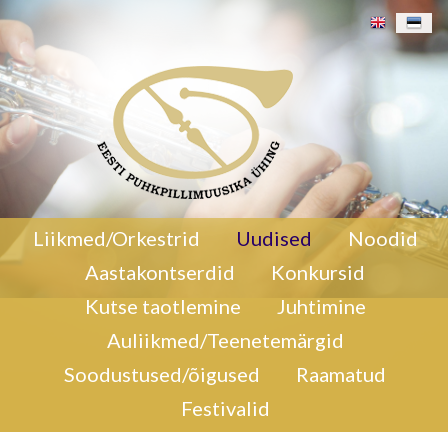
20. detsembril 2024 kell 18. 00 Eesti Noorte
Liikmed/Orkestrid
Uudised
Noodid
Kontsertorkestri jõulukontsert Tallinnas Rootsi-
Aastakontserdid
Konkursid
Mihkli kirikus.
Eesti Noorte Kontsertorkestri
jõulukontsert
Kutse taotlemine
Juhtimine
Auliikmed/Teenetemärgid
Soodustused/õigused
Raamatud
Festivalid