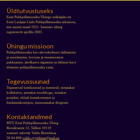
Üldtutvustuseks
Eesti Puhkpillimuusika Ühingu eelkäijaks on
Eesti Lauljate Liidu Puhkpillimuusika sektsioon,
mis asutati aastal 1921. Iseseisev ühing
registreeriti aprillis 2003.
Ühingu missioon
Puhkpillimuusika kui rahvuskultuuri säilitamine
ja arendamine, loovuse ja eneseteostuse
pakkumine, järelkasvu tagamine ja üldsuse huvi
tõstmine puhkpillimuusika vastu.
Tegevussuunad
Tegutsevad toimkonnad ja mentorid, toetatakse
kollektiive, peetakse noodikogu, toetakse
projekte, töötab kutsekomisjon ja
hindamiskomisjon, tunnustatakse dirigente.
Kontaktandmed
MTÜ Eesti Puhkpillimuusika Ühing
Roosikrantsi 13, Tallinn 10119
vastutav sekretär Valdo Rüütelmaa
50 64 898
valdo.ryytelmaa@mail.ee