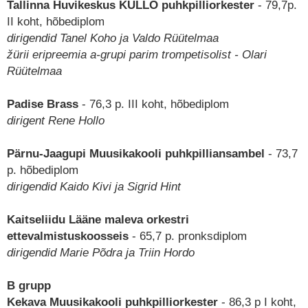
Tallinna Huvikeskus KULLO puhkpilliorkester
- 79,7p.
II koht, hõbediplom
dirigendid Tanel Koho ja Valdo Rüütelmaa
žürii eripreemia a-grupi parim trompetisolist - Olari
Rüütelmaa
Padise Brass
- 76,3 p. III koht, hõbediplom
dirigent Rene Hollo
Pärnu-Jaagupi Muusikakooli puhkpilliansambel
- 73,7
p. hõbediplom
Eesti Puhkpilliorkestrite Turniir 2024
dirigendid Kaido Kivi ja Sigrid Hint
Kaitseliidu Lääne maleva orkestri
ettevalmistuskoosseis
- 65,7 p. pronksdiplom
dirigendid Marie Põdra ja Triin Hordo
B grupp
Kekava Muusikakooli puhkpilliorkester
- 86,3 p I koht,