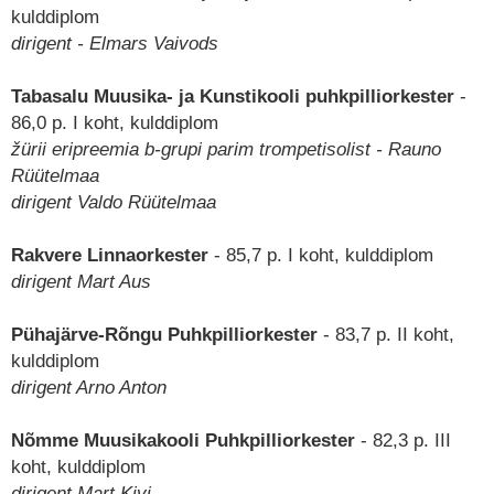
kulddiplom
dirigent - Elmars Vaivods
Tabasalu Muusika- ja Kunstikooli puhkpilliorkester
-
86,0 p. I koht, kulddiplom
žürii eripreemia b-grupi parim trompetisolist - Rauno
Rüütelmaa
dirigent Valdo Rüütelmaa
Rakvere Linnaorkester
- 85,7 p. I koht, kulddiplom
dirigent Mart Aus
Pühajärve-Rõngu Puhkpilliorkester
- 83,7 p. II koht,
kulddiplom
dirigent Arno Anton
Nõmme Muusikakooli Puhkpilliorkester
- 82,3 p. III
koht, kulddiplom
dirigent Mart Kivi