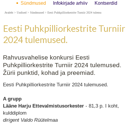
Sündmused
Infokirjade arhiiv
Kontserdid
Avaleht
>
Uudised
>
Sündmused
>
Eesti Puhkpilliorkestrite Turniir 2024 tulemu
Eesti Puhkpilliorkestrite Turniir
2024 tulemused.
Rahvusvahelise konkursi Eesti
Puhkpilliorkestrite Turniir 2024 tulemused.
Žürii punktid, kohad ja preemiad.
Eesti Puhkpilliorkestrite Turniir 2024 tulemused.
A grupp
Lääne Harju Ettevalmistusorkester
- 81,3 p. I koht,
kulddiplom
dirigent Valdo Rüütelmaa