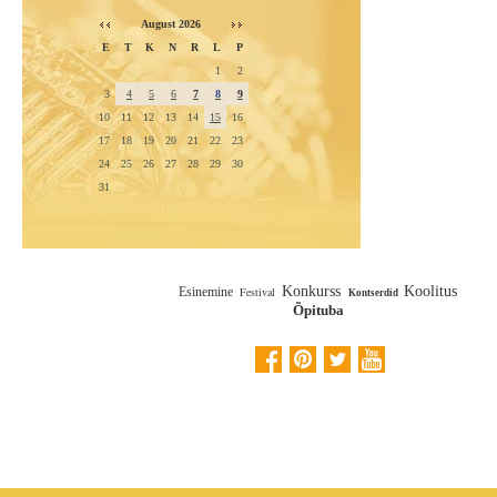
August 2026
E
T
K
N
R
L
P
1
2
3
4
5
6
7
8
9
10
11
12
13
14
15
16
17
18
19
20
21
22
23
24
25
26
27
28
29
30
31
Konkurss
Koolitus
Esinemine
Festival
Kontserdid
Õpituba