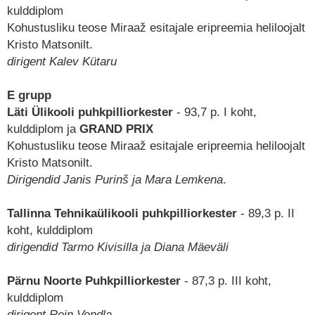
kulddiplom
Kohustusliku teose Miraaž esitajale eripreemia heliloojalt
Kristo Matsonilt.
dirigent Kalev Kütaru
E grupp
Läti Ülikooli puhkpilliorkester
- 93,7 p. I koht,
kulddiplom ja
GRAND PRIX
Kohustusliku teose Miraaž esitajale eripreemia heliloojalt
Kristo Matsonilt.
Dirigendid Janis Purinš ja Mara Lemkena
.
Tallinna Tehnikaülikooli puhkpilliorkester
- 89,3 p. II
koht, kulddiplom
dirigendid Tarmo Kivisilla ja Diana Mäeväli
Pärnu Noorte Puhkpilliorkester
- 87,3 p. III koht,
kulddiplom
dirigent Rein Vendla