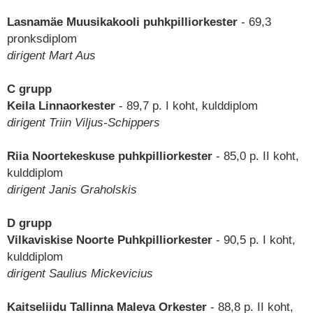
Lasnamäe Muusikakooli puhkpilliorkester
- 69,3
pronksdiplom
dirigent Mart Aus
C grupp
Keila Linnaorkester
- 89,7 p. I koht, kulddiplom
dirigent Triin Viljus-Schippers
Riia Noortekeskuse puhkpilliorkester
- 85,0 p. II koht,
kulddiplom
dirigent Janis Graholskis
D grupp
Vilkaviskise Noorte Puhkpilliorkester
- 90,5 p. I koht,
kulddiplom
dirigent Saulius Mickevicius
Kaitseliidu Tallinna Maleva Orkester
- 88,8 p. II koht,