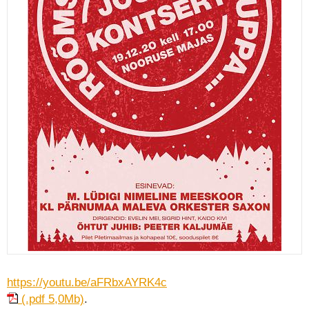
Jõulukontsert Pärnu Nooruse Majas
https://youtu.be/aFRbxAYRK4c
(.pdf 5,0Mb)
.