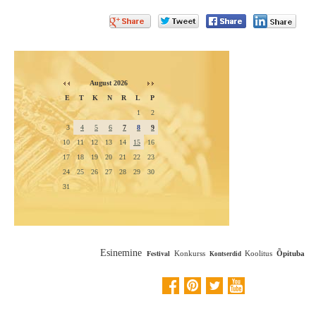
August 2026
E
T
K
N
R
L
P
1
2
3
4
5
6
7
8
9
10
11
12
13
14
15
16
17
18
19
20
21
22
23
24
25
26
27
28
29
30
31
Esinemine
Festival
Konkurss
Koolitus
Õpituba
Kontserdid