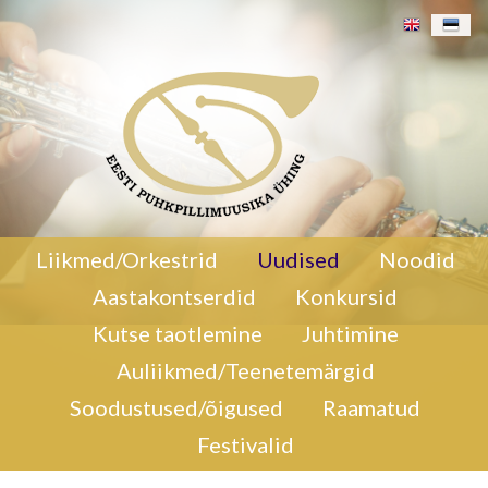
Jõulukontsert 19. detsembril 2020 kell 17. 00
Liikmed/Orkestrid
Uudised
Noodid
Pärnu Nooruse Majas. Kaastegev Kaitseliidu
Aastakontserdid
Konkursid
Pärnumaa Maleva Orkester Saxon. Otseülekanne
ja salvestus Youtube´s pdf 5,0Mb)
Jõulukontsert
Kutse taotlemine
Juhtimine
Pärnu Nooruse Majas.
Auliikmed/Teenetemärgid
Soodustused/õigused
Raamatud
Festivalid