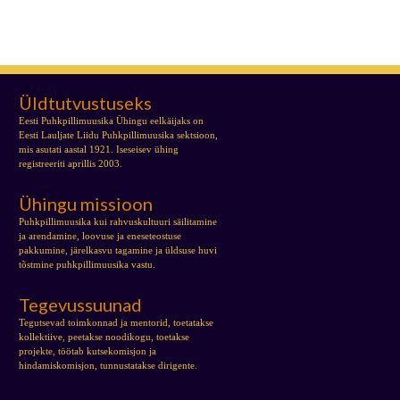
Üldtutvustuseks
Eesti Puhkpillimuusika Ühingu eelkäijaks on
Eesti Lauljate Liidu Puhkpillimuusika sektsioon,
mis asutati aastal 1921. Iseseisev ühing
registreeriti aprillis 2003.
Ühingu missioon
Puhkpillimuusika kui rahvuskultuuri säilitamine
ja arendamine, loovuse ja eneseteostuse
pakkumine, järelkasvu tagamine ja üldsuse huvi
tõstmine puhkpillimuusika vastu.
Tegevussuunad
Tegutsevad toimkonnad ja mentorid, toetatakse
kollektiive, peetakse noodikogu, toetakse
projekte, töötab kutsekomisjon ja
hindamiskomisjon, tunnustatakse dirigente.