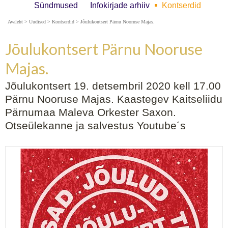
Sündmused
Infokirjade arhiiv
Kontserdid
Avaleht
>
Uudised
>
Kontserdid
>
Jõulukontsert Pärnu Nooruse Majas.
Jõulukontsert Pärnu Nooruse
Majas.
Jõulukontsert 19. detsembril 2020 kell 17.00
Pärnu Nooruse Majas. Kaastegev Kaitseliidu
Pärnumaa Maleva Orkester Saxon.
Otseülekanne ja salvestus Youtube´s