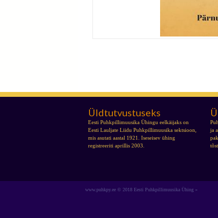
Kontsert Pärnu-Jaagupis
Üldtutvustuseks
Ü
Eesti Puhkpillimuusika Ühingu eelkäijaks on
Puh
Eesti Lauljate Liidu Puhkpillimuusika sektsioon,
ja 
mis asutati aastal 1921. Iseseisev ühing
pak
registreeriti aprillis 2003.
tõs
www.puhkpy.ee © 2018 Eesti Puhkpillimuusika Ühing »