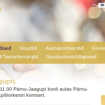
nu-Jaagupi
dised
Noodid
Aastakontserdid
Konk
li
d/Teenetemärgid
Soodustused/õigused
rnu-
gupis
l 11.00 Pärnu-Jaagupi kooli aulas Pärnu-
lliorkestri kontsert.