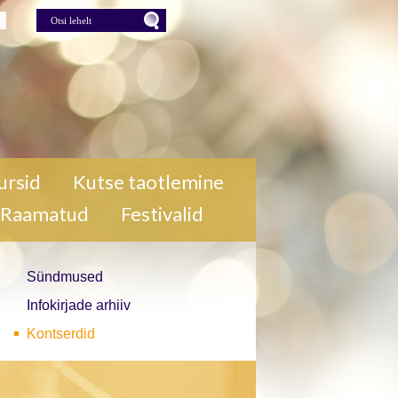
lehelt
Press for Otsi lehelt
ursid
Kutse taotlemine
Raamatud
Festivalid
Sündmused
Infokirjade arhiiv
Kontserdid