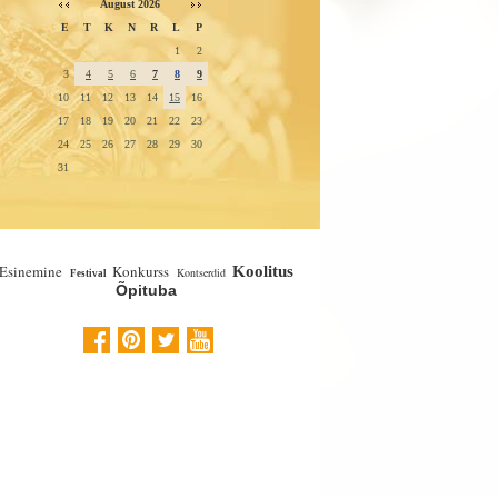
August 2026
E
T
K
N
R
L
P
1
2
3
4
5
6
7
8
9
10
11
12
13
14
15
16
17
18
19
20
21
22
23
24
25
26
27
28
29
30
31
Esinemine
Konkurss
Koolitus
Kontserdid
Festival
Õpituba