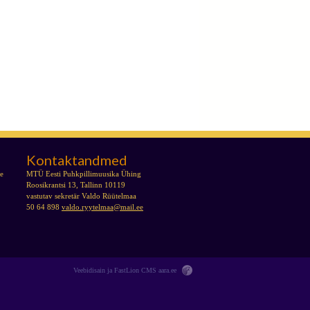
Kontaktandmed
se
MTÜ Eesti Puhkpillimuusika Ühing
Roosikrantsi 13, Tallinn 10119
vastutav sekretär Valdo Rüütelmaa
50 64 898
valdo.ryytelmaa@mail.ee
Veebidisain ja FastLion CMS
aara.ee