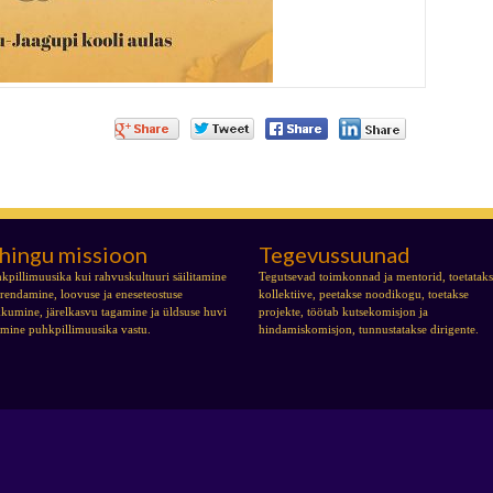
hingu missioon
Tegevussuunad
kpillimuusika kui rahvuskultuuri säilitamine
Tegutsevad toimkonnad ja mentorid, toetatak
arendamine, loovuse ja eneseteostuse
kollektiive, peetakse noodikogu, toetakse
kumine, järelkasvu tagamine ja üldsuse huvi
projekte, töötab kutsekomisjon ja
tmine puhkpillimuusika vastu.
hindamiskomisjon, tunnustatakse dirigente.