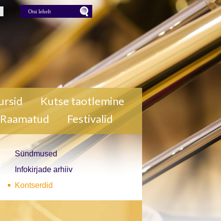
lehelt
Press for Otsi lehelt
ursid
Kutse taotlemine
Raamatud
Festivalid
Sündmused
Infokirjade arhiiv
Kontserdid