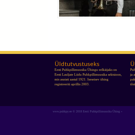
Üldtutvustuseks
Ü
Tallinna Muusikakeskkooli trompeti
Eesti Puhkpillimuusika Ühingu eelkäijaks on
Puh
kontsert
Eesti Lauljate Liidu Puhkpillimuusika sektsioon,
ja 
mis asutati aastal 1921. Iseseisev ühing
pak
registreeriti aprillis 2003.
tõs
www.puhkpy.ee © 2018 Eesti Puhkpillimuusika Ühing »