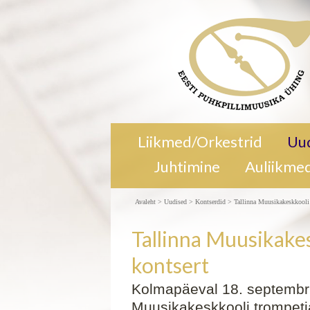
Kolmapäeval 18. septembril kell 18. 00
Liikmed/Orkestrid
Uu
Tubina saalis Tallinna Muusikakeskkoo
Juhtimine
Auliikme
trompetiansambli kontsert. jpeg 0,1M
Muusikakeskkooli trompetiansambli ko
Avaleht
>
Uudised
>
Kontserdid
>
Tallinna Muusikakeskkooli
Tallinna Muusikake
kontsert
Kolmapäeval 18. septembril
Muusikakeskkooli trompeti