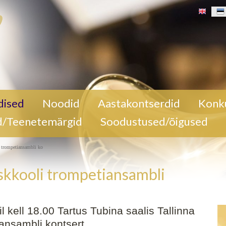
 Tartus
dised
Noodid
Aastakontserdid
Konk
li
d/Teenetemärgid
Soodustused/õigused
b)
Tallinna
ntsert
 trompetiansambli ko
skkooli trompetiansambli
 kell 18.00 Tartus Tubina saalis Tallinna
ansambli kontsert.