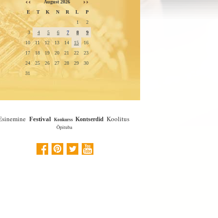
August 2026
E
T
K
N
R
L
P
1
2
3
4
5
6
7
8
9
10
11
12
13
14
15
16
17
18
19
20
21
22
23
24
25
26
27
28
29
30
31
Esinemine
Koolitus
Festival
Kontserdid
Konkurss
Õpituba