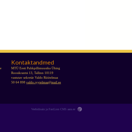
Kontaktandmed
se
MTÜ Eesti Puhkpillimuusika Ühing
Roosikrantsi 13, Tallinn 10119
vastutav sekretär Valdo Rüütelmaa
50 64 898
valdo.ryytelmaa@mail.ee
Veebidisain ja FastLion CMS
aara.ee
Tallinna