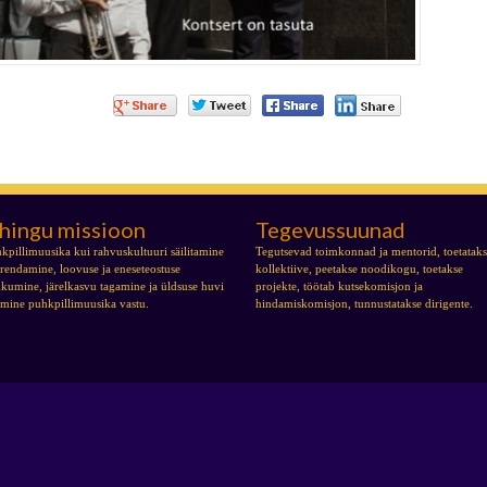
hingu missioon
Tegevussuunad
ansambli
kpillimuusika kui rahvuskultuuri säilitamine
Tegutsevad toimkonnad ja mentorid, toetatak
arendamine, loovuse ja eneseteostuse
kollektiive, peetakse noodikogu, toetakse
kumine, järelkasvu tagamine ja üldsuse huvi
projekte, töötab kutsekomisjon ja
tmine puhkpillimuusika vastu.
hindamiskomisjon, tunnustatakse dirigente.