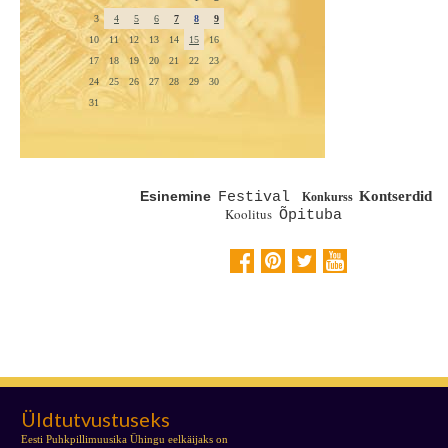
3
4
5
6
7
8
9
10
11
12
13
14
15
16
17
18
19
20
21
22
23
24
25
26
27
28
29
30
31
Esinemine
Kontserdid
Festival
Konkurss
Koolitus
Õpituba
Üldtutvustuseks
Eesti Puhkpillimuusika Ühingu eelkäijaks on