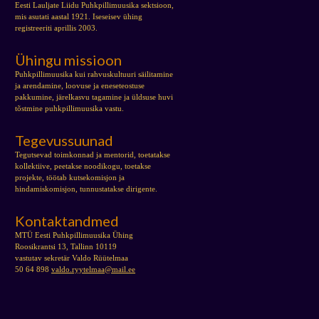
Eesti Lauljate Liidu Puhkpillimuusika sektsioon,
mis asutati aastal 1921. Iseseisev ühing
registreeriti aprillis 2003.
Ühingu missioon
Puhkpillimuusika kui rahvuskultuuri säilitamine
ja arendamine, loovuse ja eneseteostuse
pakkumine, järelkasvu tagamine ja üldsuse huvi
tõstmine puhkpillimuusika vastu.
Tegevussuunad
Tegutsevad toimkonnad ja mentorid, toetatakse
kollektiive, peetakse noodikogu, toetakse
projekte, töötab kutsekomisjon ja
hindamiskomisjon, tunnustatakse dirigente.
Kontaktandmed
MTÜ Eesti Puhkpillimuusika Ühing
Roosikrantsi 13, Tallinn 10119
vastutav sekretär Valdo Rüütelmaa
50 64 898
valdo.ryytelmaa@mail.ee