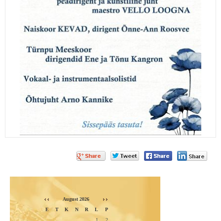
Vello Loogna 85 juubelikontsert
August 2026
E
T
K
N
R
L
P
1
2