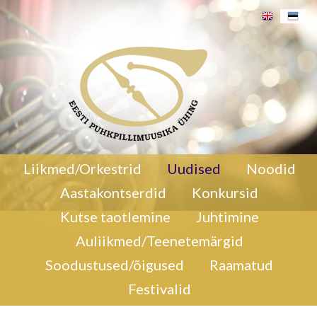
27. aprillil 2025 kell 16. 00 Tallinna Ülikooli aulas
Liikmed/Orkestrid
Uudised
Noodid
Vello Loogna 85 juubelikontsert.
Vello Loogna 85
Aastakontserdid
Konkursid
juubelikontsert
Kutse taotlemine
Juhtimine
Auliikmed/Teenetemärgid
Soodustused/õigused
Raamatud
Festivalid